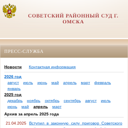
СОВЕТСКИЙ РАЙОННЫЙ СУД Г.
ОМСКА
ПРЕСС-СЛУЖБА
Новости
Контактная информация
2026 год
август
июль
июнь
май
апрель
март
февраль
январь
2025 год
декабрь
ноябрь
октябрь
сентябрь
август
июль
июнь
май
апрель
март
Архив за апрель 2025 года
21.04.2025
Вступил в законную силу приговор Советского